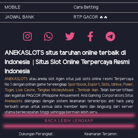
MOBILE
Cara Betting
JADWAL BANK
RTP GACOR 🔥🔥
ANEKASLOTS situs taruhan online terbaik di
Indonesia | Situs Slot Online Terpercaya Resmi
Indonesia
ANEKASLOTS
atau aneka slot Agen situs judi slots online resmi Terpercaya
No.1 dengan pilihan game terelengkap
Sportbook
,
Esport
,
Slots
,
Idnlive
,
Poker
,
Togel
,
Live Casino
,
Tangkas MickeyMouse
,
Tembak ikan
. Telah bersertifikasi
dan legalitas PAGCOR (Philippine Amusement And Gaming Corporation).Situs
Anekaslots
dilengkapi dengan sistem keamanan terenkripsi anti hack yang
terbukti aman untuk semua data member kami dan langsung dari server
utama berkecepatan tinggi sehingga bermain lebih seru.
BACA LEBIH LENGKAP
Dukungan Perangkat :
Keamanan Terjamin :